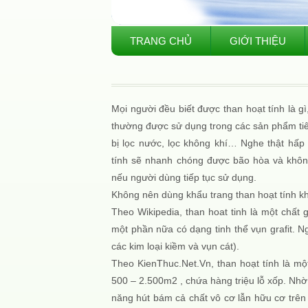
TRANG CHỦ
GIỚI THIỆU
Mọi người đều biết được than hoạt tính là g
thường được sử dụng trong các sản phẩm tiêu
bị lọc nước, lọc không khí… Nghe thật hấp
tính sẽ nhanh chóng được bão hòa và không
nếu người dùng tiếp tục sử dụng.
Không nên dùng khẩu trang than hoạt tính kh
Theo Wikipedia, than hoat tinh là một chất
một phần nữa có dạng tinh thể vụn grafit. Ng
các kim loại kiềm và vụn cát).
Theo KienThuc.Net.Vn, than hoạt tính là một
500 – 2.500m2 , chứa hàng triệu lỗ xốp. Nhờ 
năng hút bám cả chất vô cơ lẫn hữu cơ trên