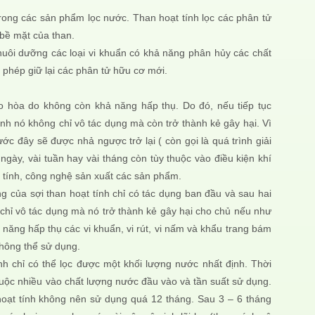
trong các sản phẩm lọc nước. Than hoạt tính lọc các phân tử
 bề mặt của than.
 nuôi dưỡng các loại vi khuẩn có khả năng phân hủy các chất
 phép giữ lại các phân tử hữu cơ mới.
o hòa do không còn khả năng hấp thụ. Do đó, nếu tiếp tục
nh nó không chỉ vô tác dụng mà còn trở thành kẻ gây hại. Vì
ớc đây sẽ được nhả ngược trở lại ( còn gọi là quá trình giải
ngày, vài tuần hay vài tháng còn tùy thuộc vào điều kiện khí
t tính, công nghệ sản xuất các sản phẩm.
ng của sợi than hoạt tính chỉ có tác dụng ban đầu và sau hai
g chỉ vô tác dụng mà nó trở thành kẻ gây hại cho chủ nếu như
 năng hấp thụ các vi khuẩn, vi rút, vi nấm và khẩu trang bám
không thể sử dụng.
nh chỉ có thể lọc được một khối lượng nước nhất định. Thời
huộc nhiều vào chất lượng nước đầu vào và tần suất sử dụng.
n hoạt tính không nên sử dụng quá 12 tháng. Sau 3 – 6 tháng