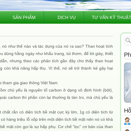
SẢN PHẨM
DỊCH VỤ
TƯ VẤN KỸ THUẬ
ì, nó như thế nào và tác dụng của nó ra sao? Than hoạt tính
 dùng hằng ngày như khẩu trang, túi thơm, đế lót giày, thiết
Ph
 dẫn, nhưng theo các phân tích gần đây cho thấy than hoạt
 còn khả năng hấp thụ. Vì thế, nó sẽ trở thành kẻ gây hại
i tham gia giao thông Việt Nam
 gồm chủ yếu là nguyên tố carbon ở dạng vô định hình (bột),
oài carbon thì phần còn lại thường là tàn tro, mà chủ yếu là
Hỗ
 chất rắn có diện tích bề mặt cực kỳ lớn, 1g có diện tích từ
có hàng triệu lỗ xốp trên một diện tích bề mặt nên nó có khả
 bề mặt còn gọi là sự hấp phụ. Cơ chế “lọc” cơ bản của than