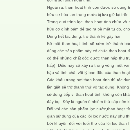
gọi là sợi than hoạt tính.
Ngoài ra, than hoạt tính còn được sử dụng 
hữu cơ hòa tan trong nước bị lưu giữ lại trên
Trong quá trình lọc, than hoạt tính chứa và
hữu cơ dính bám để tạo ra bề mặt tự do, cho
Dùng hết tác dụng, trở thành kẻ gây hại
Bề mặt than hoạt tính sẽ sớm trở thành bả
dùng các sản phẩm này có chứa than hoạt tí
có thể những chất độc được than hấp thụ trư
hấp). Điều này sẽ xảy ra trong vòng một vài 
hậu và tính chất vật lý ban đầu của than hoạ
Các khẩu trang sợi than hoạt tính thì tác dụ
lần giặt sẽ trở thành thứ vô tác dụng. Khôn
sử dụng tiếp vì than hoạt tính không còn khả
đầy bụi. Đây là nguồn ô nhiễm thứ cấp nên 
Đối với các sản phẩm lọc nước,than hoạt tí
gian sử dụng của các lõi lọc nước này phụ t
Lời khuyên đối với tuổi thọ của lõi lọc tha